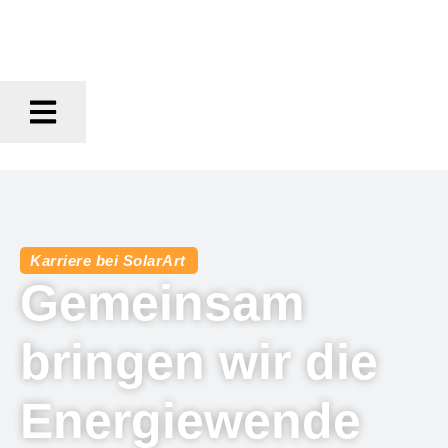
Karriere bei SolarArt
Gemeinsam
bringen wir die
Energiewende